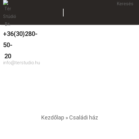
Keresés
+36(30)280-
50-
20
info@terstudio.hu
Családi ház
You are here
Kezdőlap
» Családi ház