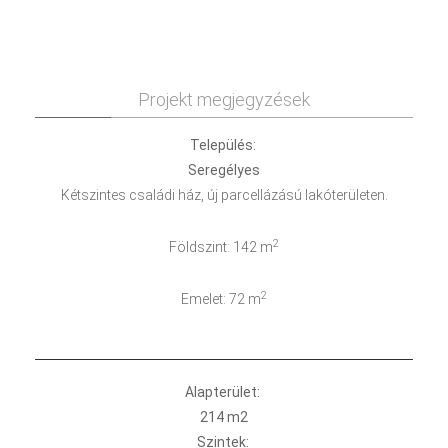
Projekt megjegyzések
Település:
Seregélyes
Kétszintes családi ház, új parcellázású lakóterületen.
2
Földszint: 142 m
2
Emelet: 72 m
Alapterület:
214 m2
Szintek: