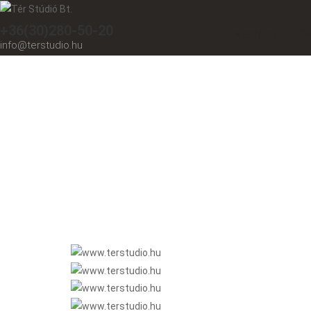
+36(30)280-50-20
Kezdőlap
Te
info@terstudio.hu
Családi ház magazin -2012/2