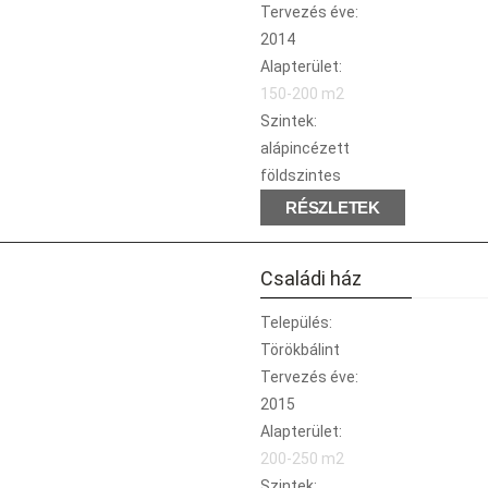
Tervezés éve:
2014
Alapterület:
150-200 m2
Szintek:
alápincézett
földszintes
RÉSZLETEK
Családi ház
Település:
Törökbálint
Tervezés éve:
2015
Alapterület:
200-250 m2
Szintek: