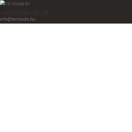
+36(30)280-50-20
Kezdőlap
Te
info@terstudio.hu
földszintes