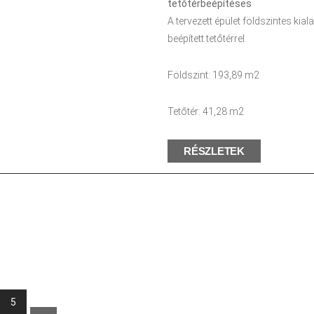
tetőtérbeépítéses
A tervezett épület földszintes kial
beépített tetőtérrel.
Földszint: 193,89 m2
Tetőtér: 41,28 m2
RÉSZLETEK
5