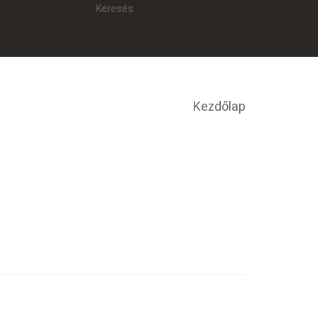
Keresés
Kapcsolat
re
Kezdőlap