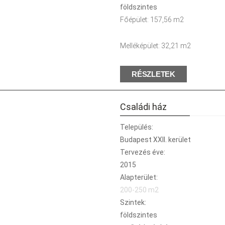
földszintes
Főépület: 157,56 m2
Melléképület: 32,21 m2
RÉSZLETEK
Családi ház
Település:
Budapest XXII. kerület
Tervezés éve:
2015
Alapterület:
200-250 m2
Szintek:
földszintes