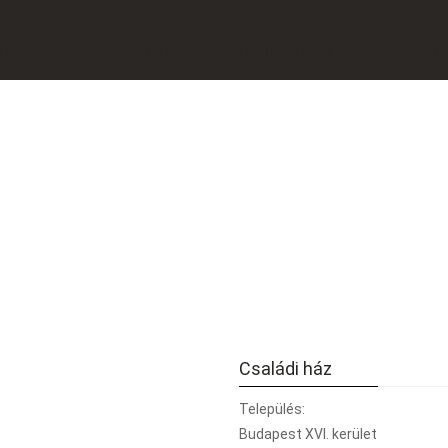
vékenység
Családi házak
Tervek, pályázatok
Publikációk
You are he
Családi ház
Település:
Budapest XVI. kerület