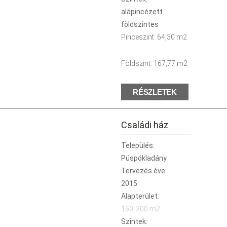
alápincézett
földszintes
Pinceszint: 64,30 m2
Földszint: 167,77 m2
RÉSZLETEK
Családi ház
Település:
Püspökladány
Tervezés éve:
2015
Alapterület:
150-200 m2
Szintek: